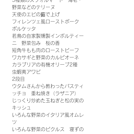
5種類のスフォルマート 海老・
野菜などのテリーヌ
天使のエビの茹で上げ
フィレンツェ風ローストポーク
ポルケッタ
若鳥の自家製燻製インボルティー
ニ 野菜包み 桜の香
短角牛もも肉のローストビーフ
ワカサギと野菜のカルピオーネ
カラブリアの有機オリーブ2種
虫蝦夷アワビ
2段目
ウタムさんから教わったパスティ
ッチョ 重ね焼き（ラザニア）
じっくり炒めた玉ねぎと松の実の
キッシュ
いろんな野菜のイタリア風オムレ
ツ
いろんな野菜のピクルス 寝ずの