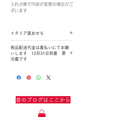
入れ次第で内容が変更の場合がご
ざいます
イタリア風おせち
商品の詳細を入力してください。サイ
商品配送代金は着払いにてお願
ズ、素材、取扱説明に加え、商品の特
いします 12月31日到着 要
徴やおすすめのポイントなどを説明し
冷蔵です
ましょう。
配送地域、料金、所要時間、梱包な
ど、商品の配送に関する情報を入力し
てください。配送情報を明確にするこ
とで顧客からの信頼を獲得し、安心し
て商品を購入していただけます。
昔のブログはここから