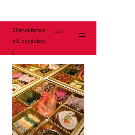
Shimokitazaw
2002
a​IL consolare